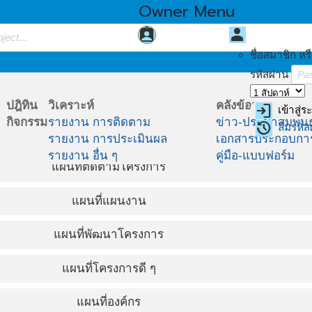
Owner Menu
assignment_ind
person
MY PROJECT
มุมสมาชิก
ชื่อสมาชิก หรื
รหัสผ่าน
ปฎิทิน
วิเคราะห์
คลังข้อมูล
login
เข้าสู่
กิจกรรม
รายงาน การติดตาม
ข่าว-ประชาสัมพันธ
restore
ลืมรหัส
รายงาน การประเมินผล
เอกสารประกอบกา
รายงาน อื่น ๆ
คู่มือ-แบบฟอร์ม
แผนที่ติดตามโครงการ
แผนที่แผนงาน
แผนที่พัฒนาโครงการ
แผนที่โครงการดี ๆ
แผนที่องค์กร