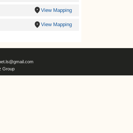
place
View Mapping
place
View Mapping
net.ls@gmail.com
z Group