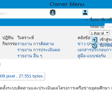
Owner Menu
assignment_ind
person
MY PROJECT
มุมสมาชิก
ชื่อสมาชิก หรื
รหัสผ่าน
ปฎิทิน
วิเคราะห์
คลังข้อมูล
login
เข้าสู่
กิจกรรม
รายงาน การติดตาม
ข่าว-ประชาสัมพันธ
restore
ลืมรหัส
ะเมินผลโครงการเครือข่ายอุดมศึกษา
รายงาน การประเมินผล
เอกสารประกอบกา
รายงาน อื่น ๆ
คู่มือ-แบบฟอร์ม
)
เริ่มติดตั้งระบบติดตามและประเมินผลโครงการเครือข่ายอุดมศึ