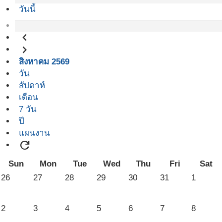
วันนี้
navigate_before
navigate_next
สิงหาคม 2569
วัน
สัปดาห์
เดือน
7 วัน
ปี
แผนงาน
refresh
Sun
Mon
Tue
Wed
Thu
Fri
Sat
26
27
28
29
30
31
1
2
3
4
5
6
7
8