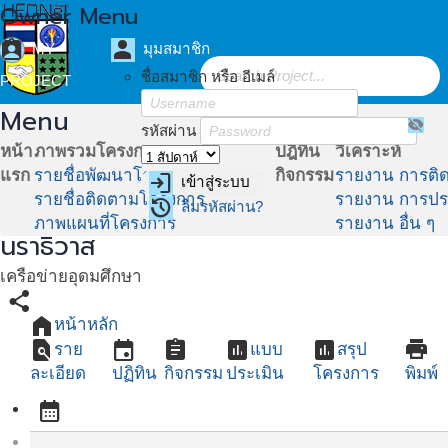
Owner Menu
assignment_ind
person
MY
มุมสมาชิก
ชื่อสมาชิก หรือ อีเมล์
PROJECT
Menu
visibility_off
รหัสผ่าน
หน้า
ภาพรวมโครงการ
ปฎิทิน
วิเคราะห์
แรก
รายชื่อพัฒนาโครงการ
กิจกรรม
รายงาน การติ
login
เข้าสู่ระบบ
directions_run
รายชื่อติดตามโครงการ
รายงาน การปร
restore
ลืมรหัสผ่าน?
โครงการอุดมศึกษาพี่เลี้ยงวิทยาลัยชุมชน
ภาพแผนที่โครงการ
รายงาน อื่น ๆ
นราธิวาส
เครือข่ายอุดมศึกษา
share
home
หน้าหลัก
find_in_page
event
assignment
assessment
assessment
print
ราย
แบบ
สรุป
ละเอียด
ปฏิทิน
กิจกรรม
ประเมิน
โครงการ
พิมพ์
calendar_month