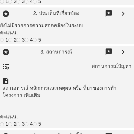
1
2
3
4
5
stars
reviews
chevron_right
2. ประเด็นที่เกี่ยวข้อง
ยังไม่มีรายการความสอดคล้องในระบบ
คะแนน:
1
2
3
4
5
stars
reviews
chevron_right
3. สถานการณ์
format_list_bulleted_add
สถานการณ์ปัญหา
description
สถานการณ์ หลักการและเหตุผล หรือ ที่มาของการทำ
โครงการ เพิ่มเติม
คะแนน:
1
2
3
4
5