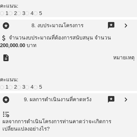
คะแนน:
1
2
3
4
5
stars
reviews
chevron_right
8. งบประมาณโครงการ
attach_money
จำนวนงบประมาณที่ต้องการสนับสนุน จำนวน
200,000.00
บาท
description
หมายเหตุ
คะแนน:
1
2
3
4
5
stars
reviews
chevron_right
9. ผลการดำเนินงานที่คาดหวัง
format_list_bulleted_add
ผลจากการดำเนินโครงการท่านคาดว่าจะเกิดการ
เปลี่ยนแปลงอย่างไร?