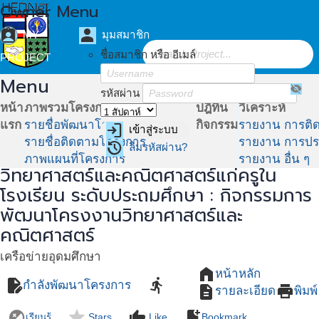
Owner Menu
assignment_ind
person
MY
มุมสมาชิก
ชื่อสมาชิก หรือ อีเมล์
PROJECT
Menu
visibility_off
รหัสผ่าน
หน้า
ภาพรวมโครงการ
ปฎิทิน
วิเคราะห์
แรก
รายชื่อพัฒนาโครงการ
กิจกรรม
รายงาน การติ
login
เข้าสู่ระบบ
tune
รายชื่อติดตามโครงการ
รายงาน การปร
restore
ลืมรหัสผ่าน?
โครงการสร้างความเข้มแข็งด้าน
ภาพแผนที่โครงการ
รายงาน อื่น ๆ
วิทยาศาสตร์และคณิตศาสตร์แก่ครูใน
โรงเรียน ระดับประถมศึกษา : กิจกรรมการ
พัฒนาโครงงานวิทยาศาสตร์และ
คณิตศาสตร์
เครือข่ายอุดมศึกษา
home
หน้าหลัก
edit_document
directions_run
กำลังพัฒนาโครงการ
description
print
รายละเอียด
พิมพ์
flaky
star
thumb_up
bookmark_add
เรียนรู้
Stars
Like
Bookmark