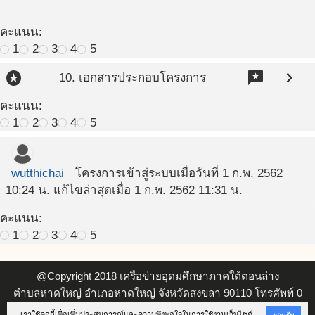
คะแนน:
1
2
3
4
5
stars
reviews
chevron_right
10. เอกสารประกอบโครงการ
คะแนน:
1
2
3
4
5
wutthichai
โครงการเข้าสู่ระบบเมื่อวันที่ 1 ก.พ. 2562
10:24 น. แก้ไขล่าสุดเมื่อ 1 ก.พ. 2562 11:31 น.
คะแนน:
1
2
3
4
5
@Copyright 2018
เครือข่ายอุดมศึกษาภาคใต้ตอนล่าง
ตำบลหาดใหญ่ อำเภอหาดใหญ่ จังหวัดสงขลา 90110 โทรศัพท์ 0
7428 2983 Email: hednet.ls@gmail.com
เราใช้คุกกี้เพื่อเพิ่มประสบการณ์และความพึงพอใจในการใช้งานเว็บไซต์